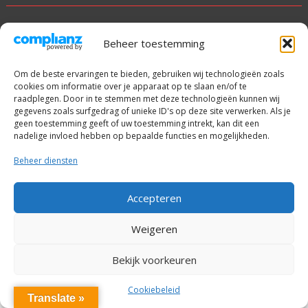
© alle rechten voorbehouden
Beheer toestemming
Met trots aangedreven door WordPress
|
Thema: SuperNews
door
Acme Themes
Om de beste ervaringen te bieden, gebruiken wij technologieën zoals
cookies om informatie over je apparaat op te slaan en/of te
raadplegen. Door in te stemmen met deze technologieën kunnen wij
gegevens zoals surfgedrag of unieke ID's op deze site verwerken. Als je
geen toestemming geeft of uw toestemming intrekt, kan dit een
nadelige invloed hebben op bepaalde functies en mogelijkheden.
Beheer diensten
Accepteren
Weigeren
Bekijk voorkeuren
Cookiebeleid
Translate »