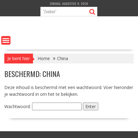
Ga
ZONDAG, AUGUSTUS 9, 2026
naar
de
inhoud
Je bent hier
Home
China
BESCHERMD: CHINA
Deze inhoud is beschermd met een wachtwoord. Voer hieronder
je wachtwoord in om het te bekijken.
Wachtwoord: