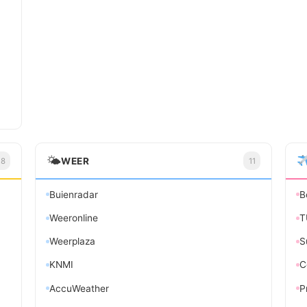
🌤
WEER
18
11
Buienradar
B
Weeronline
T
Weerplaza
S
KNMI
C
AccuWeather
Pr