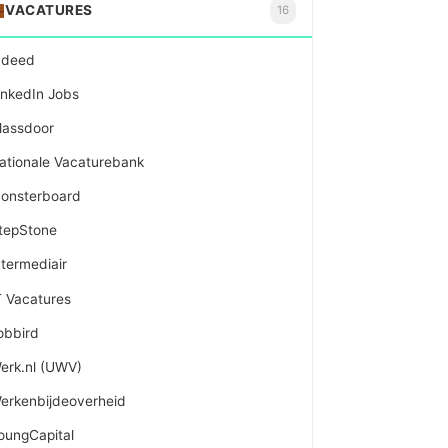
VACATURES
16
ndeed
inkedIn Jobs
lassdoor
ationale Vacaturebank
onsterboard
tepStone
ntermediair
T Vacatures
obbird
erk.nl (UWV)
erkenbijdeoverheid
oungCapital