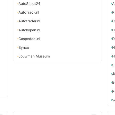
AutoScout24
A
AutoTrack.nl
P
Autotrader.nl
C
Autokopen.nl
D
Gaspedaal.nl
D
Bynco
N
Louwman Museum
H
S
J
B
P
V