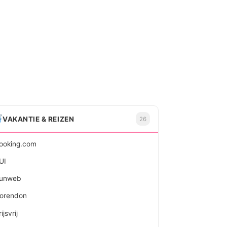
VAKANTIE & REIZEN
26
ooking.com
UI
unweb
orendon
ijsvrij