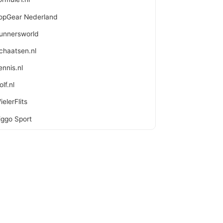
opGear Nederland
unnersworld
chaatsen.nl
ennis.nl
olf.nl
ielerFlits
iggo Sport