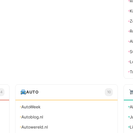
R
K
Z
R
A
S
L
T
AUTO
14
10
AutoWeek
A
Autoblog.nl
J
Autowereld.nl
L