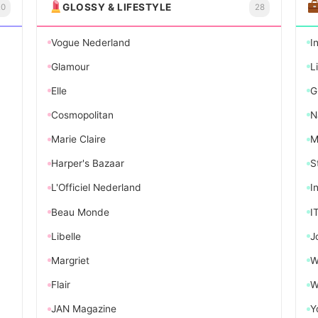
GLOSSY & LIFESTYLE
20
28
Vogue Nederland
I
Glamour
L
Elle
G
Cosmopolitan
N
Marie Claire
M
Harper's Bazaar
S
L'Officiel Nederland
I
Beau Monde
I
Libelle
J
Margriet
W
Flair
W
JAN Magazine
Y