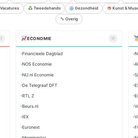
Vacatures
Tweedehands
Gezondheid
Kunst & Mus
Overig
ECONOMIE
27
17
Financieele Dagblad
N
NOS Economie
A
NU.nl Economie
S
De Telegraaf DFT
E
RTL Z
E
Beurs.nl
V
IEX
V
Euronext
F
Morningstar
F