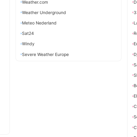
Weather.com
D
Weather Underground
3
Meteo Nederland
L
Sat24
R
Windy
E
Severe Weather Europe
D
S
S
B
E
C
S
C