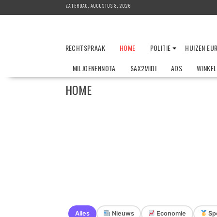
Ga
ZATERDAG, AUGUSTUS 8, 2026
naar
de
inhoud
RECHTSPRAAK
HOME
POLITIE
HUIZEN EU
MILJOENENNOTA
SAX2MIDI
ADS
WINKE
HOME
Alles
Nieuws
Economie
Sp