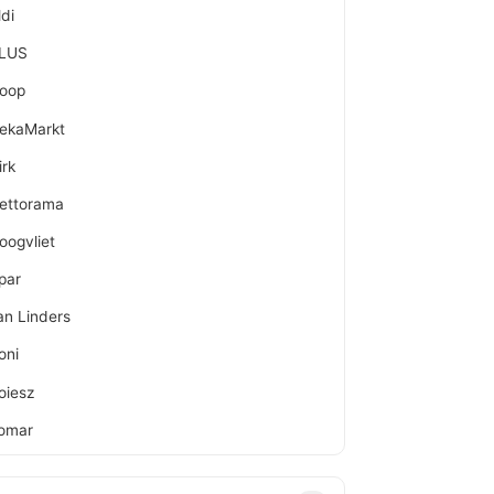
ldi
LUS
oop
ekaMarkt
irk
ettorama
oogvliet
par
an Linders
oni
oiesz
omar