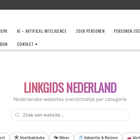
ROPA
AI – ARTIFICAL INTELIGENCE
ZOEK PERSONEN
PERSONEN ZO
LBON
CONTACT
LINKGIDS NEDERLAND
Nederlandse websites overzichtelijk per categorie
ort
Voetbalclubs
🌤 Weer
Vakantie & Reizen
Verk