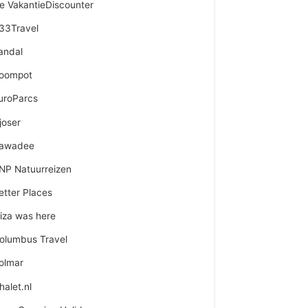
e VakantieDiscounter
33Travel
andal
oompot
uroParcs
joser
awadee
NP Natuurreizen
etter Places
liza was here
olumbus Travel
olmar
halet.nl