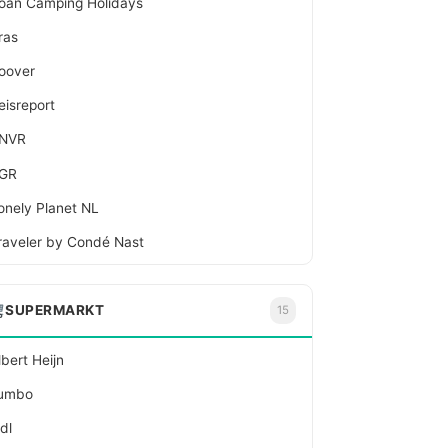
oan Camping Holidays
ras
oover
eisreport
NVR
GR
onely Planet NL
raveler by Condé Nast
SUPERMARKT
15
lbert Heijn
umbo
idl