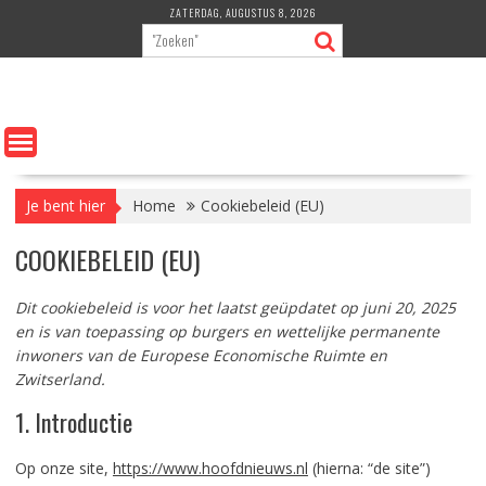
Ga
ZATERDAG, AUGUSTUS 8, 2026
naar
de
inhoud
Je bent hier
Home
Cookiebeleid (EU)
COOKIEBELEID (EU)
Dit cookiebeleid is voor het laatst geüpdatet op juni 20, 2025
en is van toepassing op burgers en wettelijke permanente
inwoners van de Europese Economische Ruimte en
Zwitserland.
1. Introductie
Op onze site,
https://www.hoofdnieuws.nl
(hierna: “de site”)