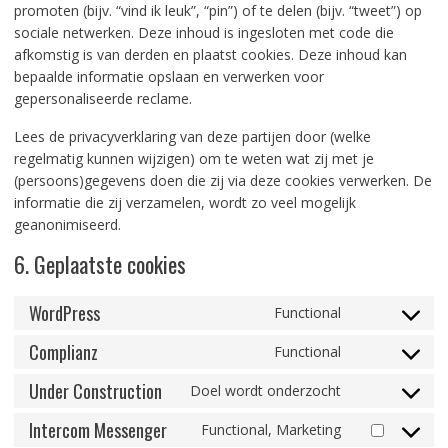
promoten (bijv. “vind ik leuk”, “pin”) of te delen (bijv. “tweet”) op
sociale netwerken. Deze inhoud is ingesloten met code die
afkomstig is van derden en plaatst cookies. Deze inhoud kan
bepaalde informatie opslaan en verwerken voor
gepersonaliseerde reclame.
Lees de privacyverklaring van deze partijen door (welke
regelmatig kunnen wijzigen) om te weten wat zij met je
(persoons)gegevens doen die zij via deze cookies verwerken. De
informatie die zij verzamelen, wordt zo veel mogelijk
geanonimiseerd.
6. Geplaatste cookies
WordPress
Functional
Consent
to
Complianz
Functional
Consent
service
to
Under Construction
wordpress
Doel wordt onderzocht
Consent
service
to
Intercom Messenger
complianz
Functional, Marketing
Consent
service