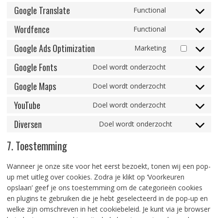
to
Google Translate
under-
Functional
Consent
service
construction
to
Wordfence
intercom-
Functional
Consent
service
messenger
to
Google Ads Optimization
google-
Marketing
Consent
service
translate
to
Google Fonts
wordfence
Doel wordt onderzocht
Consent
service
to
Google Maps
google-
Doel wordt onderzocht
Consent
service
ads-
to
YouTube
google-
Doel wordt onderzocht
optimization
Consent
service
fonts
to
Diversen
google-
Doel wordt onderzocht
Consent
service
maps
to
youtube
7. Toestemming
service
diversen
Wanneer je onze site voor het eerst bezoekt, tonen wij een pop-
up met uitleg over cookies. Zodra je klikt op ‘Voorkeuren
opslaan’ geef je ons toestemming om de categorieën cookies
en plugins te gebruiken die je hebt geselecteerd in de pop-up en
welke zijn omschreven in het cookiebeleid. Je kunt via je browser