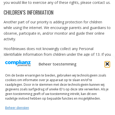
you would like to exercise any of these rights, please contact us.
CHILDREN’S INFORMATION
Another part of our priority is adding protection for children
while using the internet. We encourage parents and guardians to
observe, participate in, and/or monitor and guide their online
activity.
Hoofdnieuws does not knowingly collect any Personal
Identifiable Information from children under the age of 13. If you
think that your child provided this kind of information on our
Beheer toestemming
website, we strongly encourage you to contact us immediately
and we will do our best efforts to promptly remove such
Om de beste ervaringen te bieden, gebruiken wij technologieën zoals
information from our records.
cookies om informatie over je apparaat op te slaan en/of te
raadplegen. Door in te stemmen met deze technologieën kunnen wij
gegevens zoals surfgedrag of unieke ID's op deze site verwerken. Als je
geen toestemming geeft of uw toestemming intrekt, kan dit een
nadelige invloed hebben op bepaalde functies en mogelijkheden.
Beheer diensten
© alle rechten voorbehouden