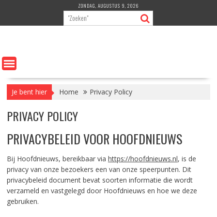
Ga
ZONDAG, AUGUSTUS 9, 2026
naar
de
inhoud
Je bent hier
Home
Privacy Policy
PRIVACY POLICY
PRIVACYBELEID VOOR HOOFDNIEUWS
Bij Hoofdnieuws, bereikbaar via
https://hoofdnieuws.nl
, is de
privacy van onze bezoekers een van onze speerpunten. Dit
privacybeleid document bevat soorten informatie die wordt
verzameld en vastgelegd door Hoofdnieuws en hoe we deze
gebruiken.