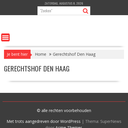
Ga
ZATERDAG, AUGUSTUS 8, 2026
naar
de
inhoud
Je bent hier
Home
Gerechtshof Den Haag
GERECHTSHOF DEN HAAG
© alle rechten voorbehouden
Met trots aangedreven door WordPress
|
Thema: SuperNews
door
Acme Themes