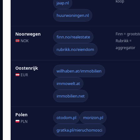
koop
jaap.nl
huurwoningen.nl
Noorwegen
Finn = grootst
finn.no/realestate
NOK
Rubrikk =
aggregator
rubrikk.no/eiendom
Oostenrijk
willhaben.at/immobilien
EUR
immowelt.at
immobilien.net
Polen
otodom.pl
morizon.pl
PLN
gratka.pl/nieruchomosci