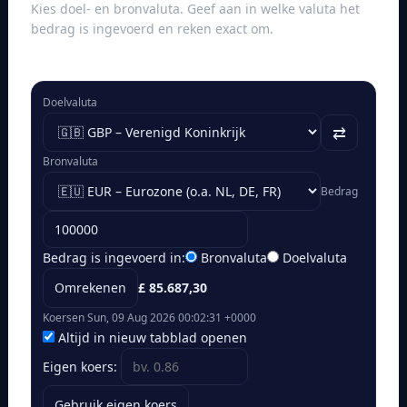
Kies doel- en bronvaluta. Geef aan in welke valuta het
bedrag is ingevoerd en reken exact om.
Doelvaluta
⇄
Bronvaluta
Bedrag
Bedrag is ingevoerd in:
Bronvaluta
Doelvaluta
Omrekenen
£ 85.687,30
Koersen Sun, 09 Aug 2026 00:02:31 +0000
Altijd in nieuw tabblad openen
Eigen koers:
Gebruik eigen koers