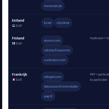
immonet.de
Estland
kv.ee
city24.ee
EUR
Finland
Vuokraovi = h
etuovi.com
EUR
oikotie.fi/asunnot
vuokraovi.com
Frankrijk
PAP = particul
seloger.com
EUR
to-particulier
leboncoin.fr/immobilier
pap.fr