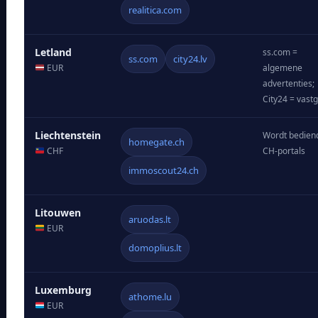
realitica.com
Letland
ss.com =
ss.com
city24.lv
EUR
algemene
advertenties;
City24 = vast
Liechtenstein
Wordt bediend
homegate.ch
CHF
CH-portals
immoscout24.ch
Litouwen
aruodas.lt
EUR
domoplius.lt
Luxemburg
athome.lu
EUR