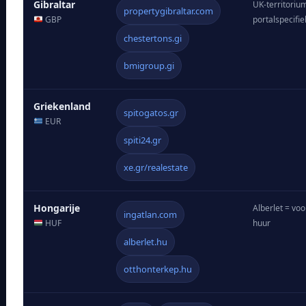
Gibraltar
UK-territoriu
propertygibraltar.com
GBP
portalspecifie
chestertons.gi
bmigroup.gi
Griekenland
spitogatos.gr
EUR
spiti24.gr
xe.gr/realestate
Hongarije
Alberlet = voo
ingatlan.com
HUF
huur
alberlet.hu
otthonterkep.hu