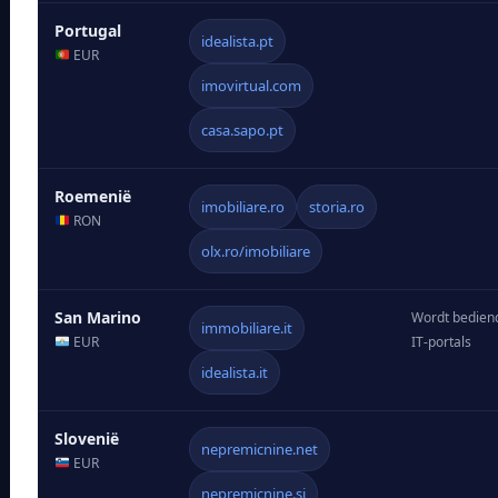
Portugal
idealista.pt
EUR
imovirtual.com
casa.sapo.pt
Roemenië
imobiliare.ro
storia.ro
RON
olx.ro/imobiliare
San Marino
Wordt bediend
immobiliare.it
EUR
IT-portals
idealista.it
Slovenië
nepremicnine.net
EUR
nepremicnine.si