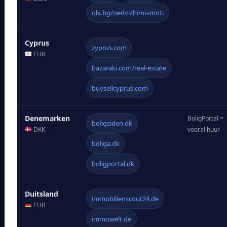
olx.bg/nedvizhimi-imoti
Cyprus
zyprus.com
EUR
bazaraki.com/real-estate
buysellcyprus.com
Denemarken
BoligPortal =
boligsiden.dk
DKK
vooral huur
boliga.dk
boligportal.dk
Duitsland
immobilienscout24.de
EUR
immowelt.de