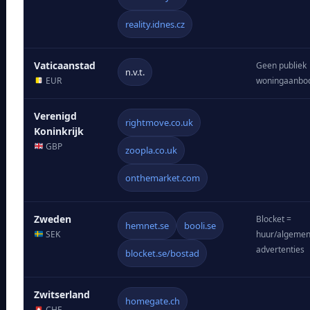
reality.idnes.cz
Vaticaanstad
Geen publiek
n.v.t.
EUR
woningaanbo
Verenigd
rightmove.co.uk
Koninkrijk
GBP
zoopla.co.uk
onthemarket.com
Zweden
Blocket =
hemnet.se
booli.se
SEK
huur/algeme
advertenties
blocket.se/bostad
Zwitserland
homegate.ch
CHF