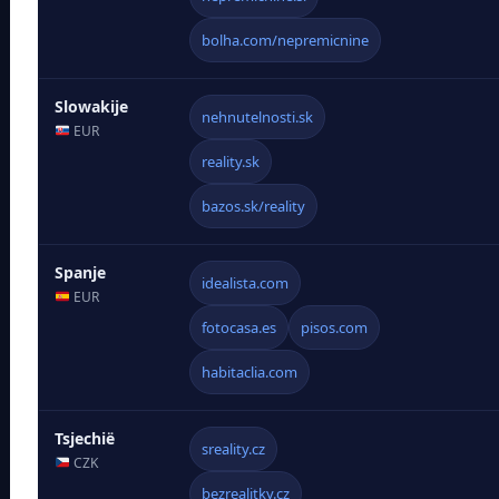
bolha.com/nepremicnine
Slowakije
nehnutelnosti.sk
EUR
reality.sk
bazos.sk/reality
Spanje
idealista.com
EUR
fotocasa.es
pisos.com
habitaclia.com
Tsjechië
sreality.cz
CZK
bezrealitky.cz