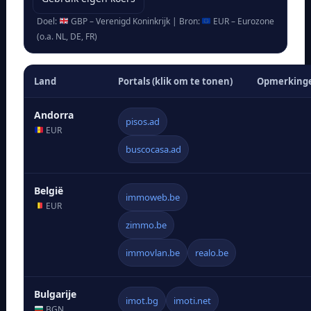
Doel:
GBP – Verenigd Koninkrijk | Bron:
EUR – Eurozone
(o.a. NL, DE, FR)
Land
Portals (klik om te tonen)
Opmerking
Andorra
pisos.ad
EUR
buscocasa.ad
België
immoweb.be
EUR
zimmo.be
immovlan.be
realo.be
Bulgarije
imot.bg
imoti.net
BGN