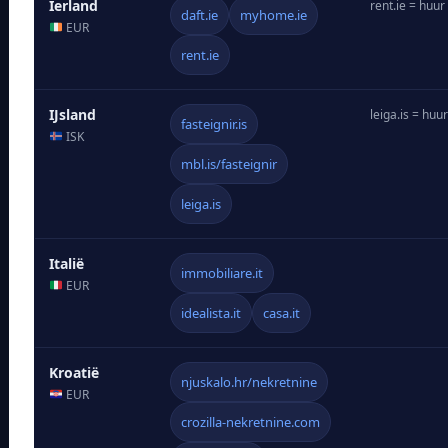
Ierland
rent.ie = huur
daft.ie
myhome.ie
EUR
rent.ie
IJsland
leiga.is = huur
fasteignir.is
ISK
mbl.is/fasteignir
leiga.is
Italië
immobiliare.it
EUR
idealista.it
casa.it
Kroatië
njuskalo.hr/nekretnine
EUR
crozilla-nekretnine.com