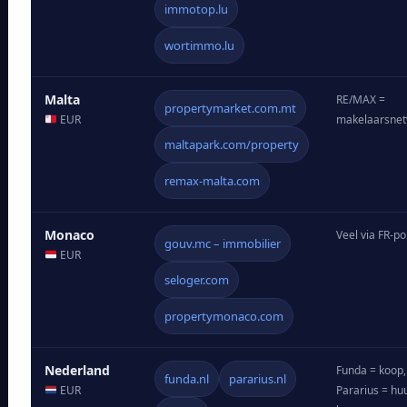
immotop.lu
wortimmo.lu
Malta
RE/MAX =
propertymarket.com.mt
EUR
makelaarsnet
maltapark.com/property
remax-malta.com
Monaco
Veel via FR-po
gouv.mc – immobilier
EUR
seloger.com
propertymonaco.com
Nederland
Funda = koop,
funda.nl
pararius.nl
EUR
Pararius = hu