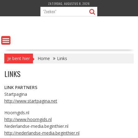
Ga
ZATERDAG, AUGUSTUS 8, 2026
naar
de
inhoud
Je bent hier
Home
Links
LINKS
LINK PARTNERS
Startpagina
http://www.startpagina.net
Hoorngids.nl
http://www.hoorngids.nl
Nederlandse-media.beginthier.nl
http://nederlandse-media.beginthier.nl