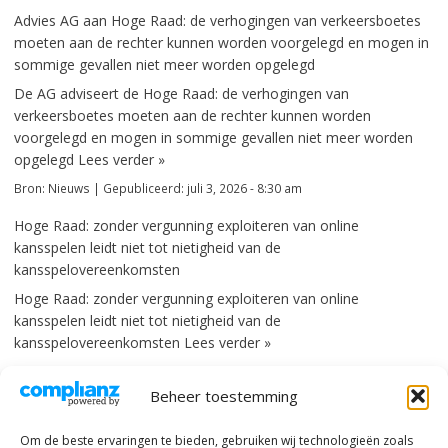
Advies AG aan Hoge Raad: de verhogingen van verkeersboetes
moeten aan de rechter kunnen worden voorgelegd en mogen in
sommige gevallen niet meer worden opgelegd
De AG adviseert de Hoge Raad: de verhogingen van
verkeersboetes moeten aan de rechter kunnen worden
voorgelegd en mogen in sommige gevallen niet meer worden
opgelegd
Lees verder »
Bron:
Nieuws
|
Gepubliceerd:
juli 3, 2026 - 8:30 am
Hoge Raad: zonder vergunning exploiteren van online
kansspelen leidt niet tot nietigheid van de
kansspelovereenkomsten
Hoge Raad: zonder vergunning exploiteren van online
kansspelen leidt niet tot nietigheid van de
kansspelovereenkomsten
Lees verder »
Bron:
Nieuws
|
Gepubliceerd:
juli 3, 2026 - 8:30 am
Beheer toestemming
Aangedreven door
WordPress RSS Feed plugin
No RSS Item
Om de beste ervaringen te bieden, gebruiken wij technologieën zoals
Powered by:
RSS Feed News Blocks