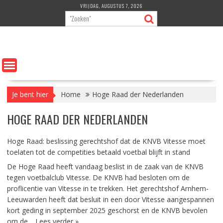
Ga
VRIJDAG, AUGUSTUS 7, 2026
naar
de
inhoud
Je bent hier
Home
Hoge Raad der Nederlanden
HOGE RAAD DER NEDERLANDEN
Hoge Raad: beslissing gerechtshof dat de KNVB Vitesse moet
toelaten tot de competities betaald voetbal blijft in stand
De Hoge Raad heeft vandaag beslist in de zaak van de KNVB
tegen voetbalclub Vitesse. De KNVB had besloten om de
proflicentie van Vitesse in te trekken. Het gerechtshof Arnhem-
Leeuwarden heeft dat besluit in een door Vitesse aangespannen
kort geding in september 2025 geschorst en de KNVB bevolen
om de…
Lees verder »