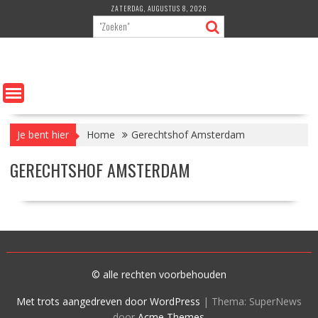
Ga
ZATERDAG, AUGUSTUS 8, 2026
naar
de
inhoud
Je bent hier
Home
Gerechtshof Amsterdam
GERECHTSHOF AMSTERDAM
© alle rechten voorbehouden
Met trots aangedreven door WordPress
|
Thema: SuperNews
door
Acme Themes