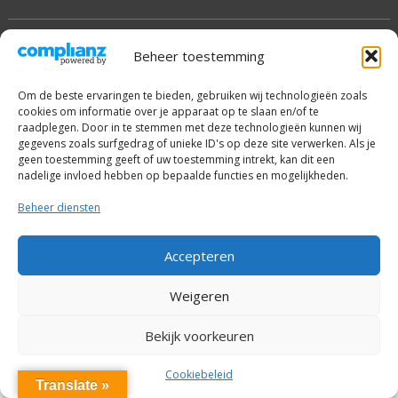
© alle rechten voorbehouden
Beheer toestemming
Met trots aangedreven door WordPress
|
Thema: SuperNews
Om de beste ervaringen te bieden, gebruiken wij technologieën zoals
door
Acme Themes
cookies om informatie over je apparaat op te slaan en/of te
raadplegen. Door in te stemmen met deze technologieën kunnen wij
gegevens zoals surfgedrag of unieke ID's op deze site verwerken. Als je
geen toestemming geeft of uw toestemming intrekt, kan dit een
nadelige invloed hebben op bepaalde functies en mogelijkheden.
Beheer diensten
Accepteren
Weigeren
Bekijk voorkeuren
Cookiebeleid
Translate »