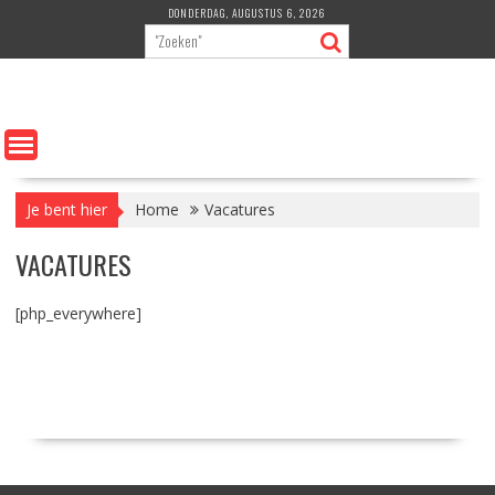
Ga
DONDERDAG, AUGUSTUS 6, 2026
naar
de
inhoud
Je bent hier
Home
Vacatures
VACATURES
[php_everywhere]