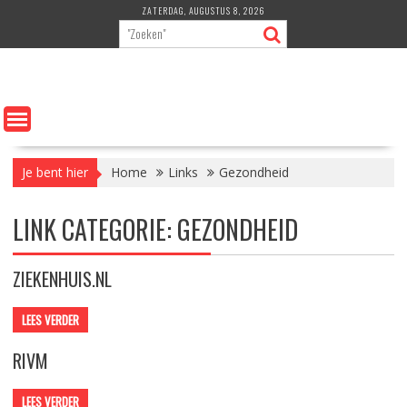
Ga
ZATERDAG, AUGUSTUS 8, 2026
naar
de
inhoud
Je bent hier
Home
Links
Gezondheid
LINK CATEGORIE:
GEZONDHEID
ZIEKENHUIS.NL
LEES VERDER
RIVM
LEES VERDER