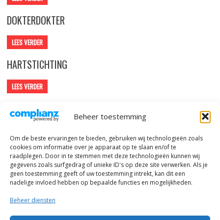
DOKTERDOKTER
LEES VERDER
HARTSTICHTING
LEES VERDER
KWF KANKERBESTRIJDING
Beheer toestemming
LEES VERDER
Om de beste ervaringen te bieden, gebruiken wij technologieën zoals
cookies om informatie over je apparaat op te slaan en/of te
BERICHTENNAVIGATIE
Oudere berichten
raadplegen. Door in te stemmen met deze technologieën kunnen wij
gegevens zoals surfgedrag of unieke ID's op deze site verwerken. Als je
geen toestemming geeft of uw toestemming intrekt, kan dit een
nadelige invloed hebben op bepaalde functies en mogelijkheden.
Beheer diensten
© alle rechten voorbehouden