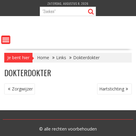
Ga
ZATERDAG, AUGUSTUS 8, 2026
naar
de
inhoud
Je bent hier
Home
Links
Dokterdokter
DOKTERDOKTER
BERICHT
Zorgwijzer
Hartstichting
NAVIGATIE
© alle rechten voorbehouden