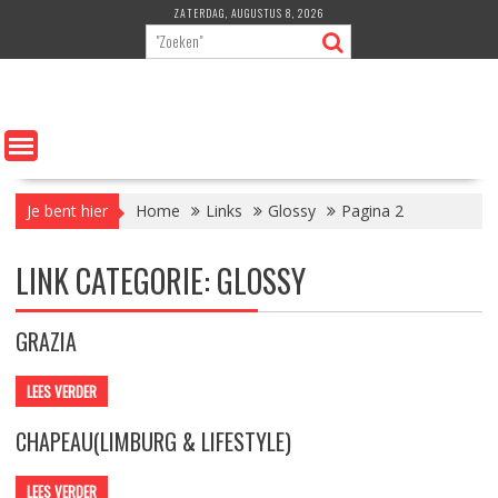
Ga
ZATERDAG, AUGUSTUS 8, 2026
naar
de
inhoud
Je bent hier
Home
Links
Glossy
Pagina 2
LINK CATEGORIE:
GLOSSY
GRAZIA
LEES VERDER
CHAPEAU(LIMBURG & LIFESTYLE)
LEES VERDER