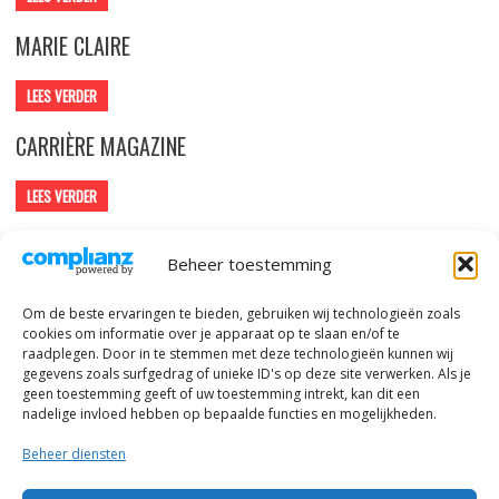
MARIE CLAIRE
LEES VERDER
CARRIÈRE MAGAZINE
LEES VERDER
COSMOPOLITAN NEDERLAND
Beheer toestemming
LEES VERDER
Om de beste ervaringen te bieden, gebruiken wij technologieën zoals
cookies om informatie over je apparaat op te slaan en/of te
BERICHTENNAVIGATIE
Oudere berichten
Nieuwere berichten
raadplegen. Door in te stemmen met deze technologieën kunnen wij
gegevens zoals surfgedrag of unieke ID's op deze site verwerken. Als je
geen toestemming geeft of uw toestemming intrekt, kan dit een
nadelige invloed hebben op bepaalde functies en mogelijkheden.
Beheer diensten
© alle rechten voorbehouden