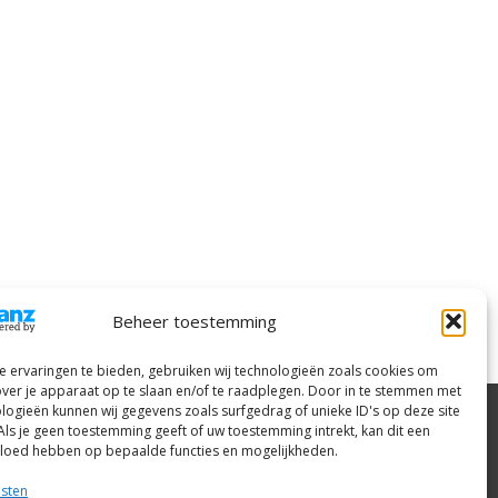
Beheer toestemming
 ervaringen te bieden, gebruiken wij technologieën zoals cookies om
over je apparaat op te slaan en/of te raadplegen. Door in te stemmen met
logieën kunnen wij gegevens zoals surfgedrag of unieke ID's op deze site
Als je geen toestemming geeft of uw toestemming intrekt, kan dit een
vloed hebben op bepaalde functies en mogelijkheden.
or WordPress
|
Thema: SuperNews door
Acme Themes
nsten