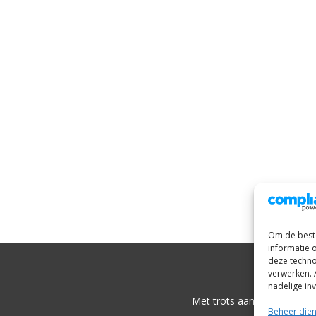
Om de beste
informatie 
deze techno
verwerken. 
nadelige in
Met trots aangedreven do
Beheer die