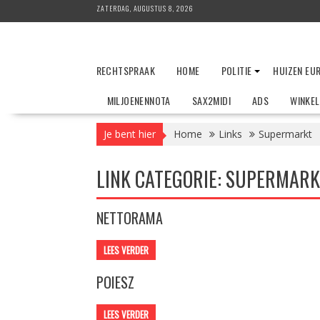
Ga
ZATERDAG, AUGUSTUS 8, 2026
naar
de
inhoud
RECHTSPRAAK
HOME
POLITIE
HUIZEN EU
MILJOENENNOTA
SAX2MIDI
ADS
WINKE
Je bent hier
Home
Links
Supermarkt
LINK CATEGORIE:
SUPERMARK
NETTORAMA
LEES VERDER
POIESZ
LEES VERDER