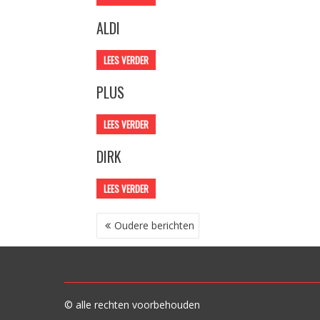
ALDI
LEES VERDER
PLUS
LEES VERDER
DIRK
LEES VERDER
BERICHTENNAVIGATIE
Oudere berichten
© alle rechten voorbehouden