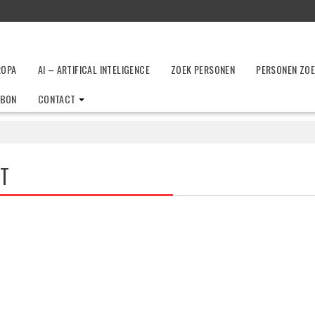
ROPA
AI – ARTIFICAL INTELIGENCE
ZOEK PERSONEN
PERSONEN ZO
LBON
CONTACT
T