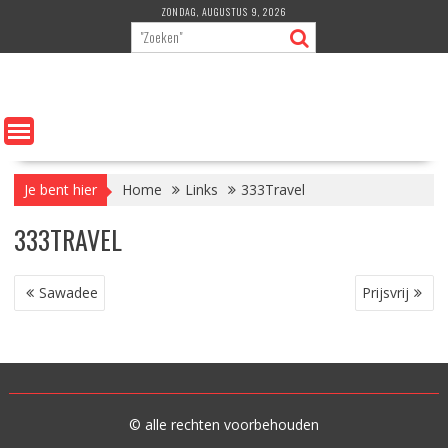
Ga
ZONDAG, AUGUSTUS 9, 2026
naar
de
inhoud
Je bent hier
Home
Links
333Travel
333TRAVEL
BERICHT
Sawadee
Prijsvrij
NAVIGATIE
© alle rechten voorbehouden