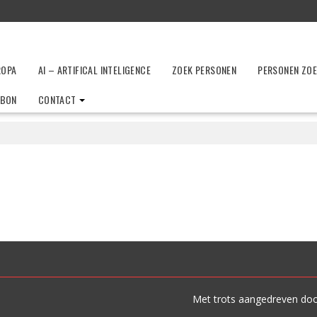
ROPA
AI – ARTIFICAL INTELIGENCE
ZOEK PERSONEN
PERSONEN ZO
LBON
CONTACT
Met trots aangedreven do