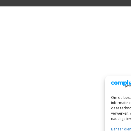
Om de beste
informatie 
deze techno
verwerken. 
nadelige in
Beheer die