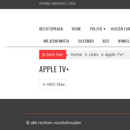
Ga
VRIJDAG, AUGUSTUS 7, 2026
naar
de
inhoud
RECHTSPRAAK
HOME
POLITIE
HUIZEN EU
MILJOENENNOTA
SAX2MIDI
ADS
WINKE
Je bent hier
Home
Links
Apple TV+
APPLE TV+
BERICHT
HBO Max
NAVIGATIE
© alle rechten voorbehouden