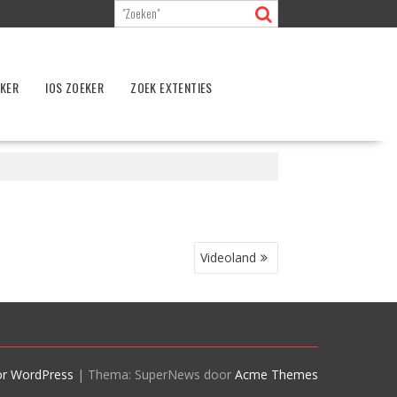
EKER
IOS ZOEKER
ZOEK EXTENTIES
Videoland
or WordPress
|
Thema: SuperNews door
Acme Themes