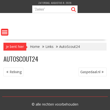
Ga
ZATERDAG, AUGUSTUS 8, 2026
naar
de
inhoud
Je bent hier
Home
Links
AutoScout24
AUTOSCOUT24
BERICHT
Reliving
Gaspedaal.nl
NAVIGATIE
© alle rechten voorbehouden