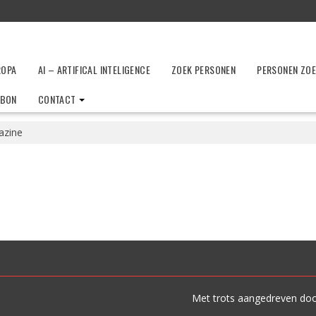
ROPA
AI – ARTIFICAL INTELIGENCE
ZOEK PERSONEN
PERSONEN ZO
LBON
CONTACT
azine
Met trots aangedreven do