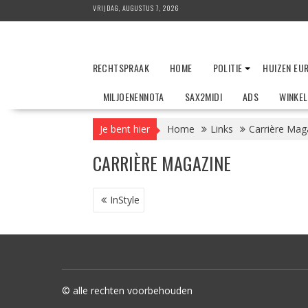
Ga
VRIJDAG, AUGUSTUS 7, 2026
naar
de
inhoud
RECHTSPRAAK
HOME
POLITIE
HUIZEN EU
MILJOENENNOTA
SAX2MIDI
ADS
WINKE
Je bent hier
Home
Links
Carrière Mag
CARRIÈRE MAGAZINE
BERICHT
InStyle
NAVIGATIE
© alle rechten voorbehouden