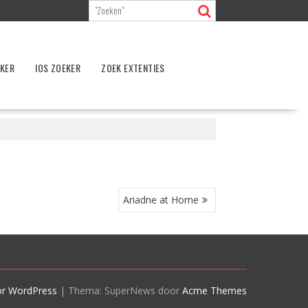
EKER
IOS ZOEKER
ZOEK EXTENTIES
Ariadne at Home
or WordPress
|
Thema: SuperNews door
Acme Themes