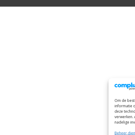
Om de beste
informatie 
deze techno
verwerken. 
nadelige in
Beheer die