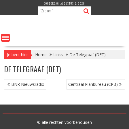
Ga
DONDERDAG, AUGUSTUS 6, 2026
naar
de
inhoud
Je bent hier
Home
Links
De Telegraaf (DFT)
DE TELEGRAAF (DFT)
BERICHT
BNR Nieuwsradio
Centraal Planbureau (CPB)
NAVIGATIE
© alle rechten voorbehouden