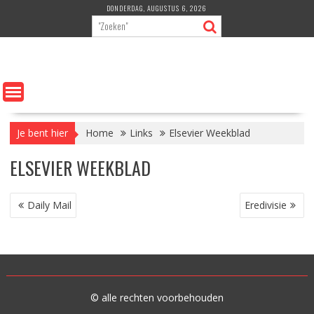
Ga
DONDERDAG, AUGUSTUS 6, 2026
naar
de
inhoud
Je bent hier
Home
Links
Elsevier Weekblad
ELSEVIER WEEKBLAD
BERICHT
Daily Mail
Eredivisie
NAVIGATIE
© alle rechten voorbehouden