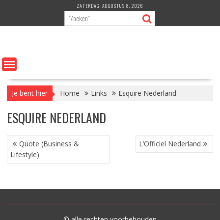
Ga
ZATERDAG, AUGUSTUS 8, 2026
naar
de
inhoud
Je bent hier
Home
Links
Esquire Nederland
ESQUIRE NEDERLAND
BERICHT
Quote (Business &
L’Officiel Nederland
NAVIGATIE
Lifestyle)
© alle rechten voorbehouden