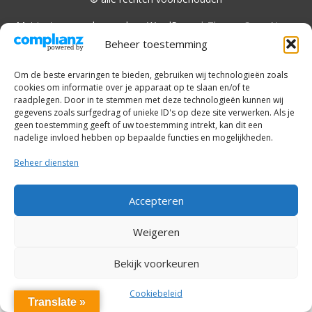
Met trots aangedreven door WordPress
|
Thema: SuperNews
door
Acme Themes
Beheer toestemming
Om de beste ervaringen te bieden, gebruiken wij technologieën zoals
cookies om informatie over je apparaat op te slaan en/of te
raadplegen. Door in te stemmen met deze technologieën kunnen wij
gegevens zoals surfgedrag of unieke ID's op deze site verwerken. Als je
geen toestemming geeft of uw toestemming intrekt, kan dit een
nadelige invloed hebben op bepaalde functies en mogelijkheden.
Beheer diensten
Accepteren
Weigeren
Bekijk voorkeuren
Cookiebeleid
Translate »