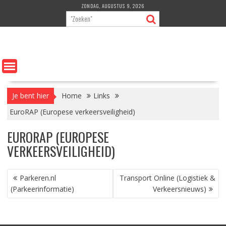
Ga
ZONDAG, AUGUSTUS 9, 2026
naar
de
inhoud
Je bent hier
Home
Links
EuroRAP (Europese verkeersveiligheid)
EURORAP (EUROPESE
VERKEERSVEILIGHEID)
BERICHT
Parkeren.nl
Transport Online (Logistiek &
NAVIGATIE
(Parkeerinformatie)
Verkeersnieuws)