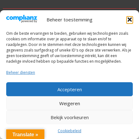
© alle rechten voorbehouden
Beheer toestemming
Met trots aangedreven door WordPress
|
Thema: SuperNews
Om de beste ervaringen te bieden, gebruiken wij technologieën zoals
door
Acme Themes
cookies om informatie over je apparaat op te slaan en/of te
raadplegen. Door in te stemmen met deze technologieën kunnen wij
gegevens zoals surfgedrag of unieke ID's op deze site verwerken. Als je
geen toestemming geeft of uw toestemming intrekt, kan dit een
nadelige invloed hebben op bepaalde functies en mogelijkheden.
Beheer diensten
Accepteren
Weigeren
Bekijk voorkeuren
Cookiebeleid
Translate »