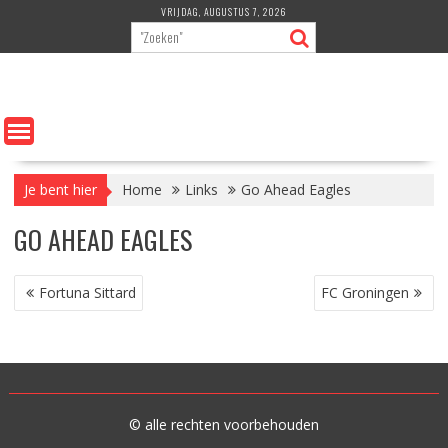
Ga
VRIJDAG, AUGUSTUS 7, 2026
naar
de
inhoud
Je bent hier
Home
Links
Go Ahead Eagles
GO AHEAD EAGLES
BERICHT
Fortuna Sittard
FC Groningen
NAVIGATIE
© alle rechten voorbehouden