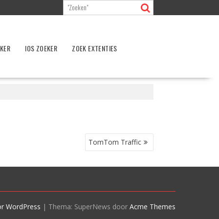
EKER
IOS ZOEKER
ZOEK EXTENTIES
TomTom Traffic
or WordPress
|
Thema: SuperNews door
Acme Themes