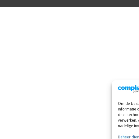
Om de beste
informatie 
deze techno
verwerken. 
nadelige in
Beheer die