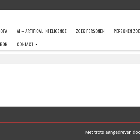
ROPA
AI – ARTIFICAL INTELIGENCE
ZOEK PERSONEN
PERSONEN ZO
LBON
CONTACT
s
Met trots aangedreven do