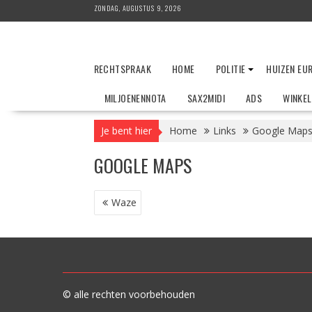
Ga
ZONDAG, AUGUSTUS 9, 2026
naar
de
inhoud
RECHTSPRAAK
HOME
POLITIE
HUIZEN EU
MILJOENENNOTA
SAX2MIDI
ADS
WINKE
Je bent hier
Home
Links
Google Map
GOOGLE MAPS
BERICHT
Waze
NAVIGATIE
© alle rechten voorbehouden