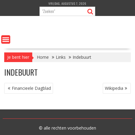
Ga
VRIJDAG, AUGUSTUS 7, 2026
naar
de
inhoud
Je bent hier
Home
Links
Indebuurt
INDEBUURT
BERICHT
Financieele Dagblad
Wikipedia
NAVIGATIE
© alle rechten voorbehouden