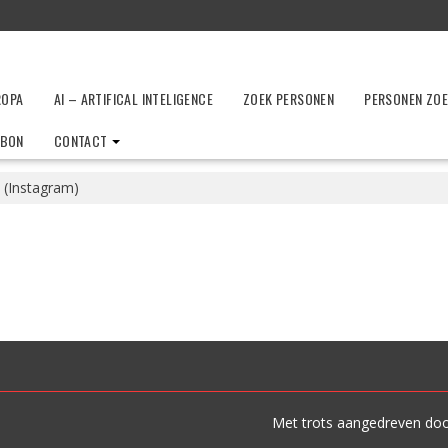
ROPA
AI – ARTIFICAL INTELIGENCE
ZOEK PERSONEN
PERSONEN ZO
LBON
CONTACT
 (Instagram)
Met trots aangedreven do