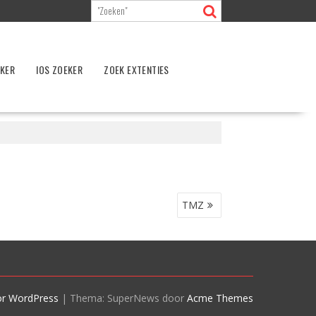
EKER
IOS ZOEKER
ZOEK EXTENTIES
TMZ
or WordPress
|
Thema: SuperNews door
Acme Themes