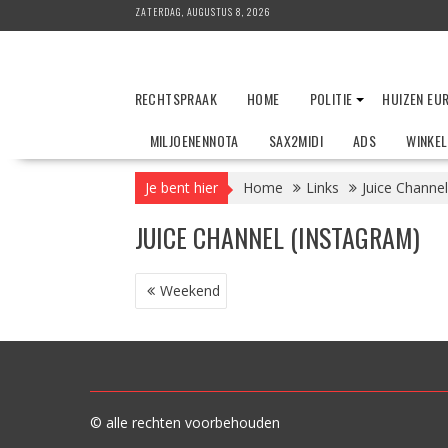
Ga
ZATERDAG, AUGUSTUS 8, 2026
naar
de
inhoud
RECHTSPRAAK
HOME
POLITIE
HUIZEN EU
MILJOENENNOTA
SAX2MIDI
ADS
WINKE
Je bent hier
Home
Links
Juice Channel
JUICE CHANNEL (INSTAGRAM)
BERICHT
Weekend
NAVIGATIE
© alle rechten voorbehouden