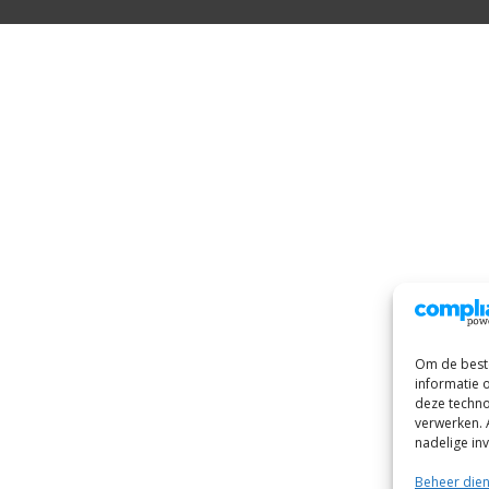
Om de beste
informatie 
deze techno
verwerken. 
nadelige in
Beheer die