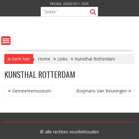
Ga
VRIJDAG, AUGUSTUS 7, 2026
naar
de
inhoud
Je bent hier
Home
Links
Kunsthal Rotterdam
KUNSTHAL ROTTERDAM
BERICHT
Gemeentemuseum
Boijmans Van Beuningen
NAVIGATIE
© alle rechten voorbehouden