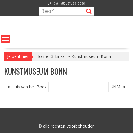
Ga
VRIJDAG, AUGUSTUS 7, 2026
naar
de
inhoud
Je bent hier
Home
Links
Kunstmuseum Bonn
KUNSTMUSEUM BONN
BERICHT
Huis van het Boek
KNMI
NAVIGATIE
© alle rechten voorbehouden