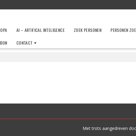
ROPA
AI – ARTIFICAL INTELIGENCE
ZOEK PERSONEN
PERSONEN ZO
LBON
CONTACT
Met trots aangedreven do