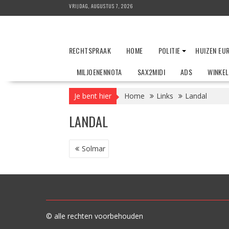
Ga
VRIJDAG, AUGUSTUS 7, 2026
naar
de
inhoud
RECHTSPRAAK
HOME
POLITIE
HUIZEN EU
MILJOENENNOTA
SAX2MIDI
ADS
WINKE
Je bent hier
Home
Links
Landal
LANDAL
BERICHT
Solmar
NAVIGATIE
© alle rechten voorbehouden