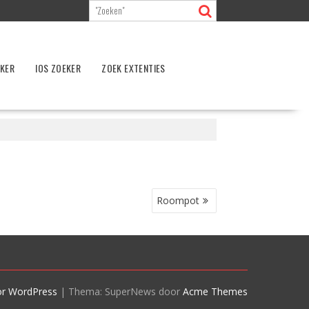
EKER
IOS ZOEKER
ZOEK EXTENTIES
Roompot
or WordPress
|
Thema: SuperNews door
Acme Themes