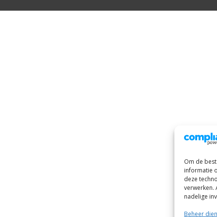
Om de beste
informatie 
deze techno
verwerken. 
nadelige in
Beheer die