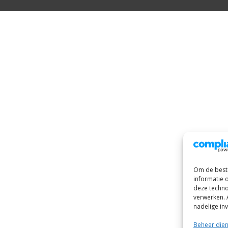
Om de beste
informatie 
deze techno
verwerken. 
nadelige in
Beheer die