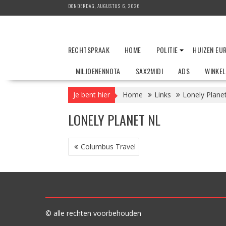
Ga
DONDERDAG, AUGUSTUS 6, 2026
naar
de
inhoud
RECHTSPRAAK
HOME
POLITIE
HUIZEN EU
MILJOENENNOTA
SAX2MIDI
ADS
WINKE
Je bent hier
Home
Links
Lonely Plane
LONELY PLANET NL
BERICHT
Columbus Travel
NAVIGATIE
© alle rechten voorbehouden