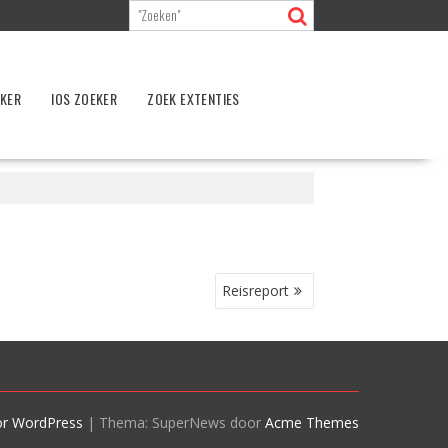
EKER
IOS ZOEKER
ZOEK EXTENTIES
Reisreport
or WordPress
|
Thema: SuperNews door
Acme Themes