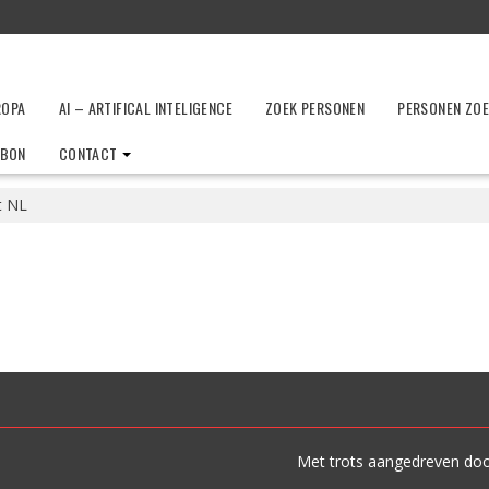
ROPA
AI – ARTIFICAL INTELIGENCE
ZOEK PERSONEN
PERSONEN ZO
LBON
CONTACT
t NL
Met trots aangedreven do