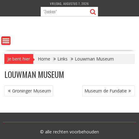
Ga
VRIJDAG, AUGUSTUS 7, 2026
naar
de
inhoud
Je bent hier
Home
Links
Louwman Museum
LOUWMAN MUSEUM
BERICHT
Groninger Museum
Museum de Fundatie
NAVIGATIE
© alle rechten voorbehouden