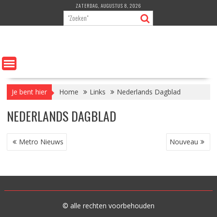
Ga
ZATERDAG, AUGUSTUS 8, 2026
naar
de
inhoud
Je bent hier
Home
Links
Nederlands Dagblad
NEDERLANDS DAGBLAD
BERICHT
Metro Nieuws
Nouveau
NAVIGATIE
© alle rechten voorbehouden