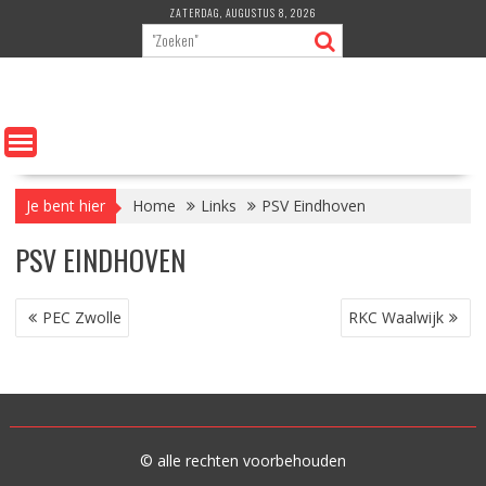
Ga
ZATERDAG, AUGUSTUS 8, 2026
naar
de
inhoud
Je bent hier
Home
Links
PSV Eindhoven
PSV EINDHOVEN
BERICHT
PEC Zwolle
RKC Waalwijk
NAVIGATIE
© alle rechten voorbehouden