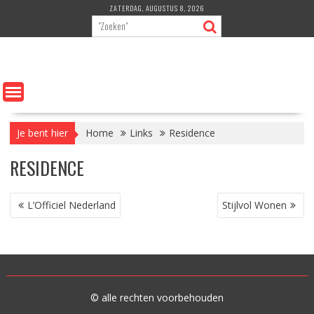
Ga
ZATERDAG, AUGUSTUS 8, 2026
naar
de
inhoud
Je bent hier
Home
Links
Residence
RESIDENCE
BERICHT
L’Officiel Nederland
Stijlvol Wonen
NAVIGATIE
© alle rechten voorbehouden