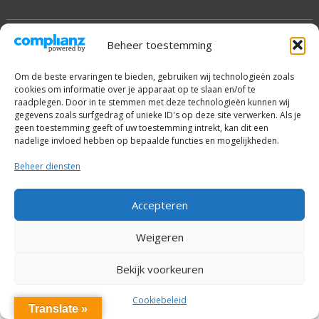
© alle rechten voorbehouden
Beheer toestemming
Met trots aangedreven door WordPress
|
Thema: SuperNews
Om de beste ervaringen te bieden, gebruiken wij technologieën zoals
door
Acme Themes
cookies om informatie over je apparaat op te slaan en/of te
raadplegen. Door in te stemmen met deze technologieën kunnen wij
gegevens zoals surfgedrag of unieke ID's op deze site verwerken. Als je
geen toestemming geeft of uw toestemming intrekt, kan dit een
nadelige invloed hebben op bepaalde functies en mogelijkheden.
Beheer diensten
Accepteren
Weigeren
Bekijk voorkeuren
Cookiebeleid
Translate »