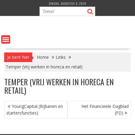
Ga
ZONDAG, AUGUSTUS 9, 2026
naar
de
inhoud
Je bent hier
Home
Links
Temper (Vrij werken in horeca en retail)
TEMPER (VRIJ WERKEN IN HORECA EN
RETAIL)
BERICHT
YoungCapital (Bijbanen en
Het Financieele Dagblad
NAVIGATIE
startersfuncties)
(FD)