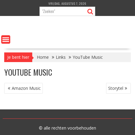
Ga
VRIJDAG, AUGUSTUS 7, 2026
naar
de
inhoud
Je bent hier
Home
Links
YouTube Music
YOUTUBE MUSIC
BERICHT
Amazon Music
Storytel
NAVIGATIE
© alle rechten voorbehouden