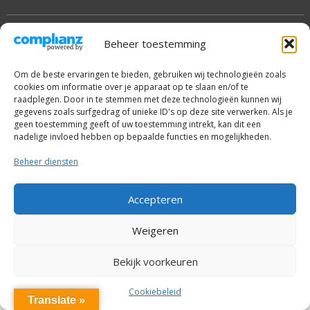
© alle rechten voorbehouden
Beheer toestemming
Met trots aangedreven door WordPress
|
Thema: SuperNews
Om de beste ervaringen te bieden, gebruiken wij technologieën zoals
door
Acme Themes
cookies om informatie over je apparaat op te slaan en/of te
raadplegen. Door in te stemmen met deze technologieën kunnen wij
gegevens zoals surfgedrag of unieke ID's op deze site verwerken. Als je
geen toestemming geeft of uw toestemming intrekt, kan dit een
nadelige invloed hebben op bepaalde functies en mogelijkheden.
Beheer diensten
Accepteren
Weigeren
Bekijk voorkeuren
Cookiebeleid
Translate »