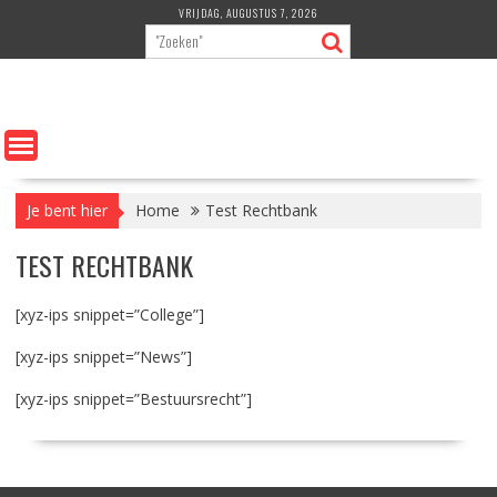
Ga
VRIJDAG, AUGUSTUS 7, 2026
naar
de
inhoud
Je bent hier
Home
Test Rechtbank
TEST RECHTBANK
[xyz-ips snippet=”College”]
[xyz-ips snippet=”News”]
[xyz-ips snippet=”Bestuursrecht”]