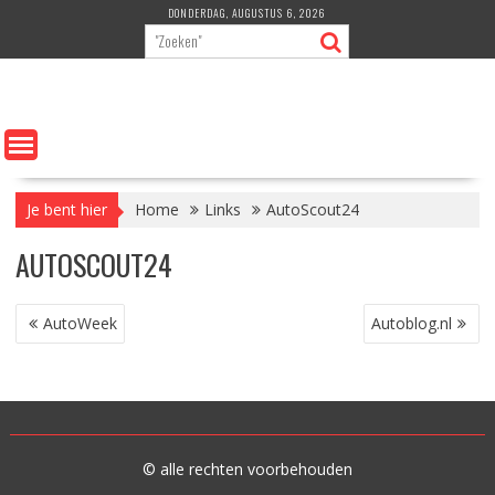
Ga
DONDERDAG, AUGUSTUS 6, 2026
naar
de
inhoud
Je bent hier
Home
Links
AutoScout24
AUTOSCOUT24
BERICHT
AutoWeek
Autoblog.nl
NAVIGATIE
© alle rechten voorbehouden