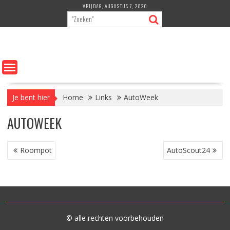
Ga
VRIJDAG, AUGUSTUS 7, 2026
naar
de
inhoud
Je bent hier
Home
Links
AutoWeek
AUTOWEEK
BERICHT
Roompot
AutoScout24
NAVIGATIE
© alle rechten voorbehouden