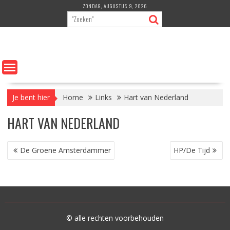
Ga
ZONDAG, AUGUSTUS 9, 2026
naar
de
inhoud
Je bent hier
Home
Links
Hart van Nederland
HART VAN NEDERLAND
BERICHT
De Groene Amsterdammer
HP/De Tijd
NAVIGATIE
© alle rechten voorbehouden