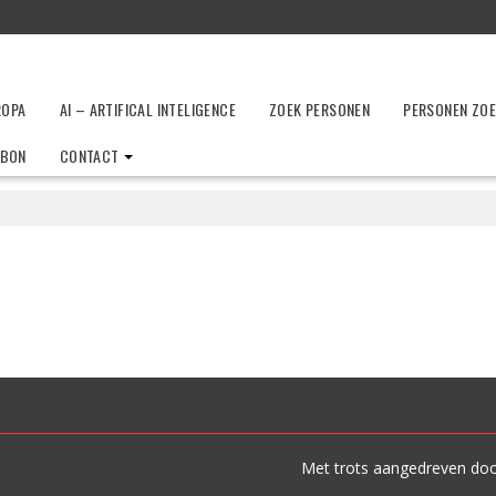
ROPA
AI – ARTIFICAL INTELIGENCE
ZOEK PERSONEN
PERSONEN ZO
LBON
CONTACT
Met trots aangedreven do