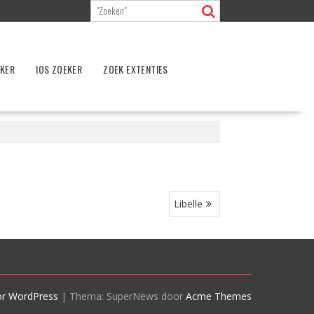
EKER
IOS ZOEKER
ZOEK EXTENTIES
Libelle
or WordPress
|
Thema: SuperNews door
Acme Themes