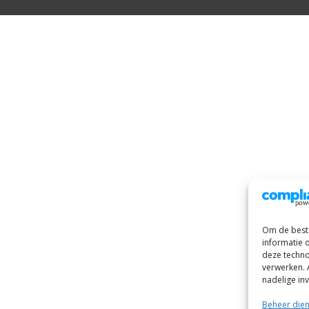
Om de beste
informatie 
deze techno
verwerken. 
nadelige in
Beheer die