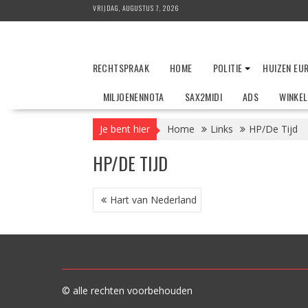
Ga
VRIJDAG, AUGUSTUS 7, 2026
naar
de
inhoud
RECHTSPRAAK
HOME
POLITIE
HUIZEN EU
MILJOENENNOTA
SAX2MIDI
ADS
WINKE
Je bent hier
Home
Links
HP/De Tijd
HP/DE TIJD
BERICHT
Hart van Nederland
NAVIGATIE
© alle rechten voorbehouden