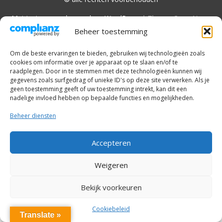
Met trots aangedreven door WordPress
|
Thema: SuperNews
door
Acme Themes
Beheer toestemming
Om de beste ervaringen te bieden, gebruiken wij technologieën zoals
cookies om informatie over je apparaat op te slaan en/of te
raadplegen. Door in te stemmen met deze technologieën kunnen wij
gegevens zoals surfgedrag of unieke ID's op deze site verwerken. Als je
geen toestemming geeft of uw toestemming intrekt, kan dit een
nadelige invloed hebben op bepaalde functies en mogelijkheden.
Beheer diensten
Accepteren
Weigeren
Bekijk voorkeuren
Cookiebeleid
Translate »