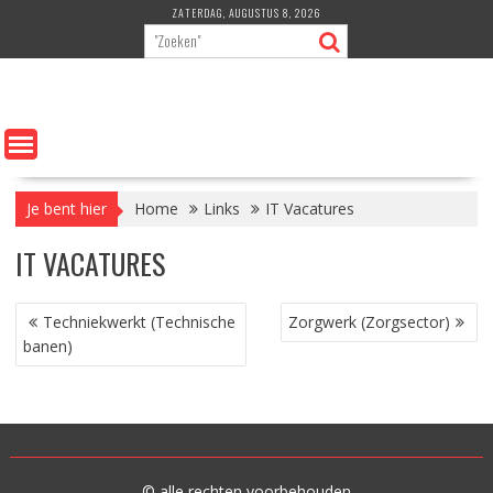
Ga
ZATERDAG, AUGUSTUS 8, 2026
naar
de
inhoud
Je bent hier
Home
Links
IT Vacatures
IT VACATURES
BERICHT
Techniekwerkt (Technische
Zorgwerk (Zorgsector)
NAVIGATIE
banen)
© alle rechten voorbehouden