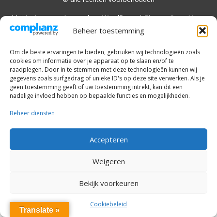
Met trots aangedreven door WordPress
|
Thema: SuperNews
door
Acme Themes
Beheer toestemming
Om de beste ervaringen te bieden, gebruiken wij technologieën zoals
cookies om informatie over je apparaat op te slaan en/of te
raadplegen. Door in te stemmen met deze technologieën kunnen wij
gegevens zoals surfgedrag of unieke ID's op deze site verwerken. Als je
geen toestemming geeft of uw toestemming intrekt, kan dit een
nadelige invloed hebben op bepaalde functies en mogelijkheden.
Beheer diensten
Accepteren
Weigeren
Bekijk voorkeuren
Cookiebeleid
Translate »