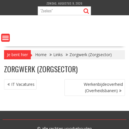
Ga
ZONDAG, AUGUSTUS 9, 2026
naar
de
inhoud
Je bent hier
Home
Links
Zorgwerk (Zorgsector)
ZORGWERK (ZORGSECTOR)
BERICHT
IT Vacatures
Werkenbijdeoverheid
NAVIGATIE
(Overheidsbanen)
© alle rechten voorbehouden